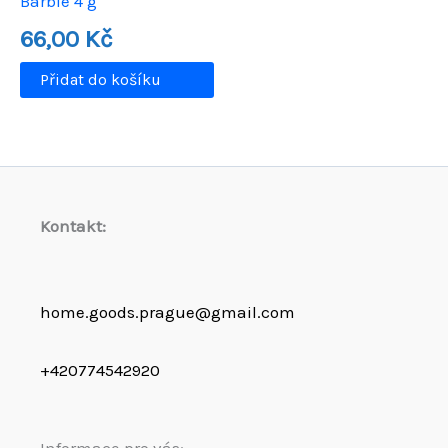
Barbie 4 g
66,00
Kč
Přidat do košíku
Kontakt:
home.goods.prague@gmail.com
+420774542920
Informace pro vás: