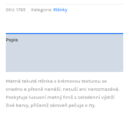
B.Colour
Matná
SKU:
1765
Kategorie:
Rtěnky
tekutá
rtěnka
02
Pink
2,5
Popis
ml
množství
Další informace
Hodnocení (0)
Matná tekutá rtěnka s krémovou texturou se
snadno a přesně nanáší, nesuší ani nerozmazává.
Poskytuje luxusní matný finiš s celodenní výdrží
živé barvy, přičemž zároveň pečuje o rty.