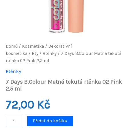
Domů
/
Kosmetika
/
Dekorativní
kosmetika
/
Rty
/
Rtěnky
/ 7 Days B.Colour Matná tekutá
rtěnka 02 Pink 2,5 ml
Rtěnky
7 Days B.Colour Matná tekutá rtěnka 02 Pink
2,5 ml
72,00
Kč
7
Přidat do košíku
Days