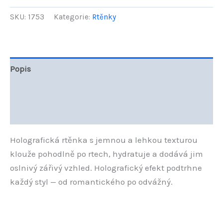
B.Colour
Holografická
SKU:
1753
Kategorie:
Rtěnky
rtěnka
04
Smurfette
4
g
Popis
množství
Další informace
Hodnocení (0)
Holografická rtěnka s jemnou a lehkou texturou
klouže pohodlně po rtech, hydratuje a dodává jim
oslnivý zářivý vzhled. Holografický efekt podtrhne
každý styl — od romantického po odvážný.