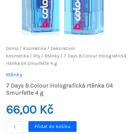
Domů
/
Kosmetika
/
Dekorativní
kosmetika
/
Rty
/
Rtěnky
/ 7 Days B.Colour Holografická
rtěnka 04 Smurfette 4 g
Rtěnky
7 Days B.Colour Holografická rtěnka 04
Smurfette 4 g
66,00
Kč
7
Přidat do košíku
Days