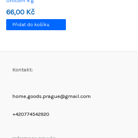
Unicorn 4 g
66,00
Kč
Přidat do košíku
Kontakt:
home.goods.prague@gmail.com
+420774542920
Informace pro vás: