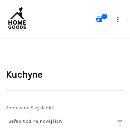
Přeskočit
na
obsah
Kuchyne
Seřazeno
Zobrazeno 5 výsledků
od
nejnovějších