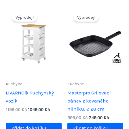
Výprodej!
Výprodej!
Kuchyne
Kuchyne
LIVARNO® Kuchyňský
Masterpro Grilovací
vozík
pánev z kovaného
hliníku, Ø 28 cm
Původní
Aktuální
1199,00
Kč
1049,00
Kč
cena
cena
Původní
Aktuální
599,00
Kč
249,00
Kč
byla:
je:
cena
cena
1199,00 Kč.
1049,00 Kč.
Přidat do košíku
Přidat do košíku
byla:
je: