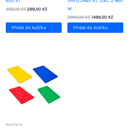
600 A1
SHFG 2460 A1, 3,8L, 2 460
W
Původní
Aktuální
499,00
Kč
299,00
Kč
cena
cena
Původní
Aktuáln
2999,00
Kč
1499,00
Kč
byla:
je:
cena
cena
499,00 Kč.
299,00 Kč.
Přidat do košíku
Přidat do košíku
byla:
je:
2999,00 Kč.
1499,00
Kuchyne