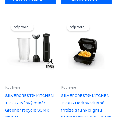
599,00 Kč.
249,00 Kč
Výprodej!
Výprodej!
Kuchyne
Kuchyne
SILVERCREST® KITCHEN
SILVERCREST® KITCHEN
TOOLS Tyčový mixér
TOOLS Horkovzdušná
Greener recycle SSMR
fritéza s funkcí grilu