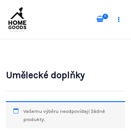
Přeskočit
na
obsah
Umělecké doplňky
Vašemu výběru neodpovídají žádné
produkty.