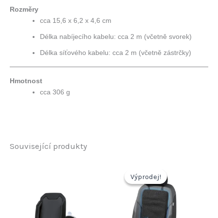
Rozměry
cca 15,6 x 6,2 x 4,6 cm
Délka nabíjecího kabelu: cca 2 m (včetně svorek)
Délka síťového kabelu: cca 2 m (včetně zástrčky)
Hmotnost
cca 306 g
Související produkty
Výprodej!
Výprodej!