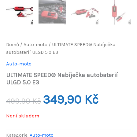
Domů
/
Auto-moto
/ ULTIMATE SPEED® Nabíječka
autobaterií ULGD 5.0 E3
Auto-moto
ULTIMATE SPEED® Nabíječka autobaterií
ULGD 5.0 E3
Původní
Aktuální
349,90
Kč
499,90
Kč
cena
cena
Není skladem
byla:
je:
499,90 Kč.
349,90 Kč.
Kategorie:
Auto-moto