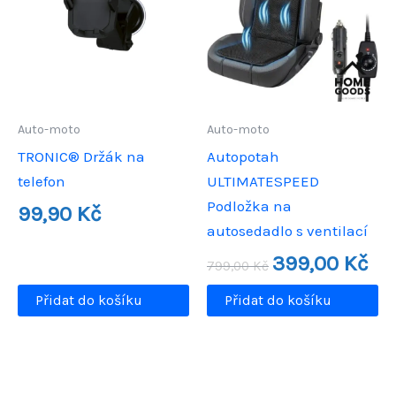
Auto-moto
Auto-moto
TRONIC® Držák na
Autopotah
telefon
ULTIMATESPEED
Podložka na
99,90
Kč
autosedadlo s ventilací
Původní
Aktu
399,00
Kč
799,00
Kč
cena
cen
byla:
je:
Přidat do košíku
Přidat do košíku
799,00 Kč.
399,