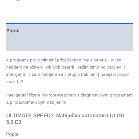
Popis
Hodnocení (0)
4 programy pro optimální přizpůsobení typu baterie | pulzní
nabíjení na oživení vybitých baterií | režim zimního nabíjení |
inteligentní řízení nabíjení se 7 stupni nabíjení | nabíjecí proud
max. 5 A
Inteligentní řízení mikroprocesorem s diagnostickým programem
a plnoautomatickým nabíjením
ULTIMATE SPEED® Nabíječka autobaterií ULGD
5.0 E3
Popis