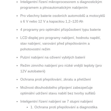
Inteligentní řízení mikroprocesorem s diagnostickým
programem a plnoautomatickým nabíjením
Pro všechny baterie osobních automobilů a motocyklů
s 6 V nebo 12 V a kapacitou 1,2–120 Ah
4 programy pro optimální přizpůsobení typu baterie
LCD displej pro programy nabíjení, hodnotu napětí,
stav nabíjení, varování před přepólováním a
pohotovostní režim
Pulzní nabíjení na oživení vybitých baterií
Režim zimního nabíjení pro nízké vnější teploty (pro
12V autobaterii)
Ochrana proti přepólování, zkratu a přetížení
Možnost dlouhodobého připojení zabezpečuje
optimální udržení stavu nabití bez tvorby sulfátů
Inteligentní řízení nabíjení se 7 stupni nabíjení
1. Ochrana proti přepólování a diagnostika