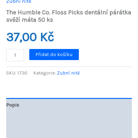
Zubní nitě
The Humble Co. Floss Picks dentální párátka
svěží máta 50 ks
37,00
Kč
The
Přidat do košíku
Humble
Co.
Floss
SKU:
1730
Kategorie:
Zubní nitě
Picks
dentální
párátka
svěží
máta
Popis
50
ks
Další informace
množství
Hodnocení (0)