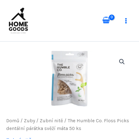
Přeskočit
na
obsah
Domů
/
Zuby
/
Zubní nitě
/ The Humble Co. Floss Picks
dentální párátka svěží máta 50 ks