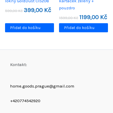
lokny GoldDust CI5208
kartáček zelený +
pouzdro
Původní
Aktuální
399,00
Kč
599,00
Kč
cena
cena
Původní
Akt
1199,00
Kč
byla:
je:
1599,00
Kč
cena
ce
599,00 Kč.
399,00 Kč.
byla:
je:
Přidat do košíku
Přidat do košíku
1599,00 Kč.
119
Kontakt:
home.goods.prague@gmail.com
+420774542920