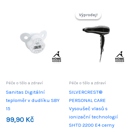
Výprodej!
Výprodej!
Péče o tělo a zdraví
Péče o tělo a zdraví
Sanitas Digitální
SILVERCREST®
teploměr v dudlíku SBY
PERSONAL CARE
15
Vysoušeč vlasů s
ionizační technologií
99,90
Kč
SHTD 2200 E4 cerny