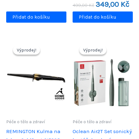
Původní
Aktu
349,00
Kč
499,00
Kč
cena
cen
byla:
je:
Přidat do košíku
Přidat do košíku
499,00 Kč.
349,
Výprodej!
Výprodej!
Výprodej!
Výprodej!
Péče o tělo a zdraví
Péče o tělo a zdraví
REMINGTON Kulma na
Oclean Air2T Set sonický