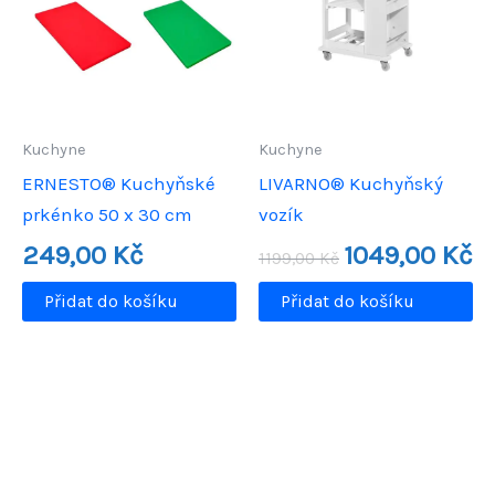
Kuchyne
Kuchyne
ERNESTO® Kuchyňské
LIVARNO® Kuchyňský
prkénko 50 x 30 cm
vozík
Původní
Ak
249,00
Kč
1049,00
Kč
1199,00
Kč
cena
ce
byla:
je:
Přidat do košíku
Přidat do košíku
1199,00 Kč.
10