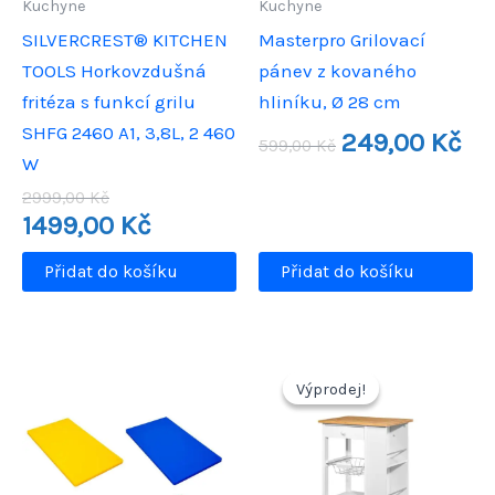
Kuchyne
Kuchyne
SILVERCREST® KITCHEN
Masterpro Grilovací
TOOLS Horkovzdušná
pánev z kovaného
fritéza s funkcí grilu
hliníku, Ø 28 cm
SHFG 2460 A1, 3,8L, 2 460
Původní
Aktu
249,00
Kč
599,00
Kč
cena
cen
W
byla:
je:
Původní
2999,00
Kč
599,00 Kč.
249,
cena
Aktuální
1499,00
Kč
byla:
cena
2999,00 Kč.
je:
Přidat do košíku
Přidat do košíku
1499,00 Kč.
Výprodej!
Výprodej!