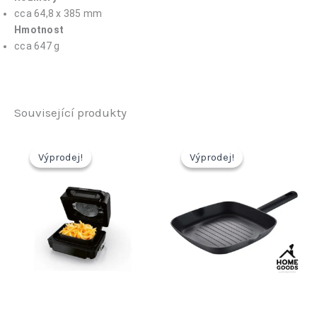
cca 64,8 x 385 mm
Hmotnost
cca 647 g
Související produkty
Výprodej!
Výprodej!
Výprodej!
Výprodej!