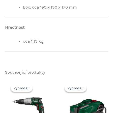
Box: cca 190 x 130 x 170 mm
Hmotnost
cca 1,13 kg
Související produkty
Výprodej!
Výprodej!
Výprodej!
Výprodej!