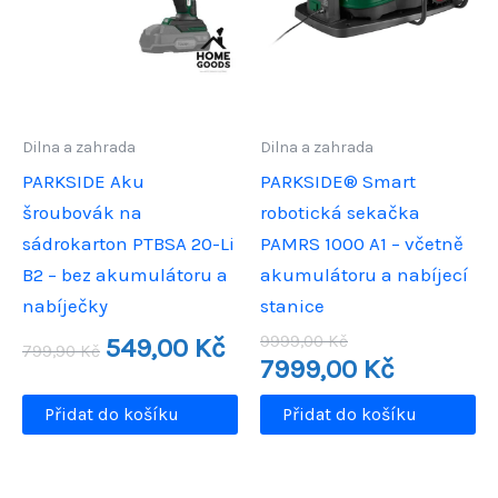
Dilna a zahrada
Dilna a zahrada
PARKSIDE Aku
PARKSIDE® Smart
šroubovák na
robotická sekačka
sádrokarton PTBSA 20-Li
PAMRS 1000 A1 – včetně
B2 – bez akumulátoru a
akumulátoru a nabíjecí
nabíječky
stanice
Původní
Aktuální
Původní
9999,00
Kč
549,00
Kč
799,90
Kč
cena
cena
cena
Aktuální
7999,00
Kč
byla:
je:
byla:
cena
799,90 Kč.
549,00 Kč.
9999,00 Kč.
je:
Přidat do košíku
Přidat do košíku
7999,00 Kč.