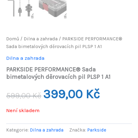
Domů
/
Dilna a zahrada
/ PARKSIDE PERFORMANCE®
Sada bimetalových děrovacích pil PLSP 1 A1
Dilna a zahrada
PARKSIDE PERFORMANCE® Sada
bimetalových děrovacích pil PLSP 1 A1
Původní
Aktuální
399,00
Kč
599,00
Kč
cena
cena
Není skladem
byla:
je:
599,00 Kč.
399,00 Kč.
Kategorie:
Dilna a zahrada
Značka:
Parkside