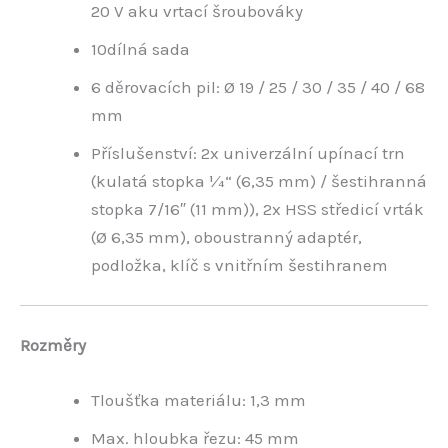
20 V aku vrtací šroubováky
10dílná sada
6 děrovacích pil: Ø 19 / 25 / 30 / 35 / 40 / 68
mm
Příslušenství: 2x univerzální upínací trn
(kulatá stopka ¼“ (6,35 mm) / šestihranná
stopka 7/16″ (11 mm)), 2x HSS středicí vrták
(Ø 6,35 mm), oboustranný adaptér,
podložka, klíč s vnitřním šestihranem
Rozměry
Tloušťka materiálu: 1,3 mm
Max. hloubka řezu: 45 mm