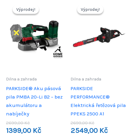
Výprodej!
Výprodej!
Výprodej!
Výprodej!
Dilna a zahrada
Dilna a zahrada
PARKSIDE® Aku pásová
PARKSIDE
pila PMBA 20-Li B2 – bez
PERFORMANCE®
akumulátoru a
Elektrická řetězová pila
nabíječky
PPEKS 2500 A1
Původní
Původní
2699,00
Kč
2699,00
Kč
cena
Aktuální
cena
Aktuální
1399,00
Kč
2549,00
Kč
byla:
cena
byla:
cena