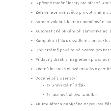
3 přesné rotační lasery pro přesné umí
Zelené laserové světlo pro optimální vi
Samonivelační, kolmé nasměrování se
Automatické blikání při samonivelaci
Kompaktní tělo s držadlem s protiskl
Univerzálně použitelná svorka pro be
Přídavný držák s magnetem pro snad
Včetně laserové cílové tabulky s centi
Dodané příslušenství:
1x univerzální držák
1x laserová cílová tabulka
Akumulátor a nabíječka nejsou součás