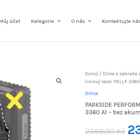
Můj účet
Kategorie
O nás
Kontaktujte ná
Domů
/
Dilna a zahrada
liniový laser PKLLP 336
Dilna
PARKSIDE PERFORMA
3360 A1 – bez akum
Pův
2
2599,00
Kč
cen