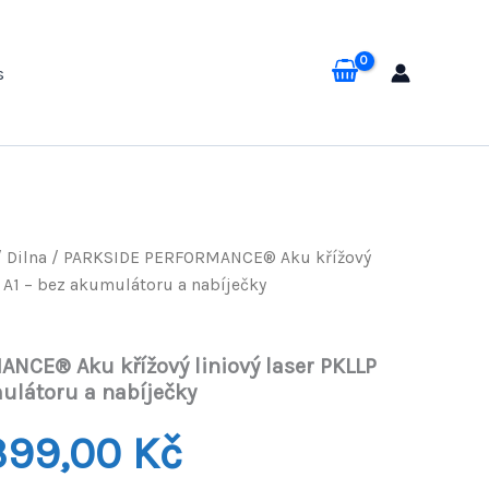
s
/
Dilna
/ PARKSIDE PERFORMANCE® Aku křížový
0 A1 – bez akumulátoru a nabíječky
NCE® Aku křížový liniový laser PKLLP
ulátoru a nabíječky
odní
Aktuální
399,00
Kč
a
cena