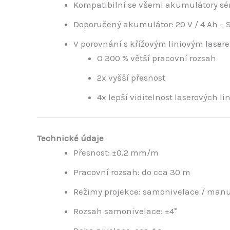
Kompatibilní se všemi akumulátory sér
Doporučený akumulátor: 20 V / 4 Ah – 
V porovnání s křížovým liniovým laser
O 300 % větší pracovní rozsah
2x vyšší přesnost
4x lepší viditelnost laserových lin
Technické údaje
Přesnost: ±0,2 mm/m
Pracovní rozsah: do cca 30 m
Režimy projekce: samonivelace / manu
Rozsah samonivelace: ±4°