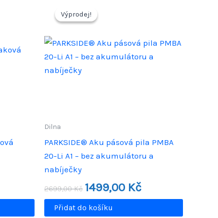
Výprodej!
Výprodej!
Dilna
ková
PARKSIDE® Aku pásová pila PMBA
20-Li A1 – bez akumulátoru a
nabíječky
ální
Původní
Aktuální
1499,00
Kč
2699,00
Kč
cena
cena
0 Kč.
byla:
je:
Přidat do košíku
2699,00 Kč.
1499,00 Kč.