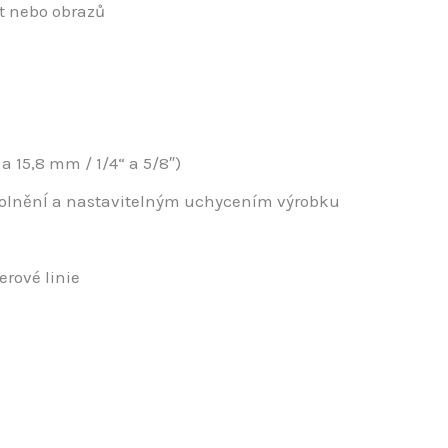
št nebo obrazů
15,8 mm / 1/4“ a 5/8″)
uvolněnÍ a nastavitelným uchycením výrobku
rové linie