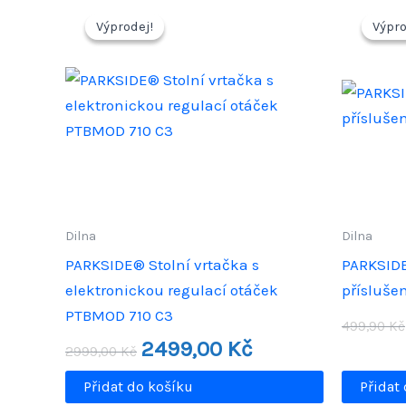
Výprodej!
Výprodej!
Výpro
Výpro
Dilna
Dilna
PARKSIDE® Stolní vrtačka s
PARKSIDE
elektronickou regulací otáček
přísluše
PTBMOD 710 C3
499,90
Kč
Původní
Aktuální
2499,00
Kč
2999,00
Kč
cena
cena
byla:
je:
Přidat do košíku
Přidat
2999,00 Kč.
2499,00 Kč.