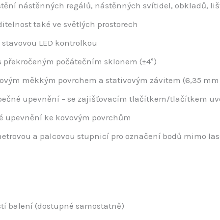
stění nástěnných regálů, nástěnných svítidel, obkladů, li
ditelnost také ve světlých prostorech
 stavovou LED kontrolkou
 s překročeným počátečním sklonem (±4°)
uzovým měkkým povrchem a stativovým závitem (6,35 mm a 
zpečné upevnění – se zajišťovacím tlačítkem/tlačítkem 
né upevnění ke kovovým povrchům
metrovou a palcovou stupnicí pro označení bodů mimo lase
tí balení (dostupné samostatně)