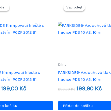
dej!
dej!
Výprodej!
Výprodej!
Dilna
 Krimpovací kleště s
PARKSIDE® Vzduchová tla
nstvím PCZF 2012 B1
hadice PDS 10 A2, 10 m
Původní
Aktuální
Původní
Aktu
199,00
Kč
199,90
Kč
250,00
Kč
cena
cena
cena
cena
byla:
je:
byla:
je:
499,90 Kč.
199,00 Kč.
250,00 Kč.
199,9
 do košíku
Přidat do košíku