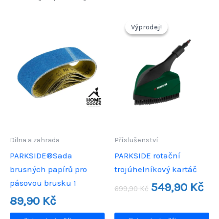
Výprodej!
Výprodej!
Dilna a zahrada
Příslušenství
PARKSIDE®Sada
PARKSIDE rotační
brusných papírů pro
trojúhelníkový kartáč
pásovou brusku 1
Původní
Aktu
549,90
Kč
699,90
Kč
cena
cen
89,90
Kč
byla:
je:
699,90 Kč.
549,