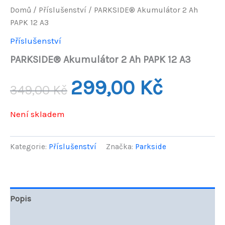
Domů
/
Příslušenství
/ PARKSIDE® Akumulátor 2 Ah
PAPK 12 A3
Příslušenství
PARKSIDE® Akumulátor 2 Ah PAPK 12 A3
Původní
Aktuální
299,00
Kč
349,00
Kč
cena
cena
Není skladem
byla:
je:
349,00 Kč.
299,00 Kč.
Kategorie:
Příslušenství
Značka:
Parkside
Popis
Hodnocení (0)