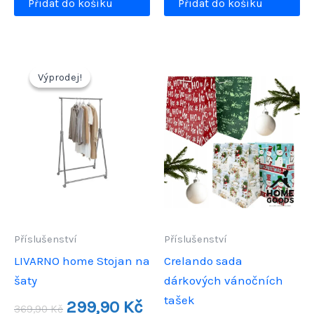
Přidat do košíku
Přidat do košíku
Výprodej!
Výprodej!
Příslušenství
Příslušenství
LIVARNO home Stojan na
Crelando sada
šaty
dárkových vánočních
tašek
Původní
Aktuální
299,90
Kč
369,90
Kč