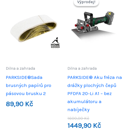
Výprodej!
Výprodej!
Dilna a zahrada
Dilna a zahrada
PARKSIDE®Sada
PARKSIDE® Aku fréza na
brusných papírů pro
drážky plochých čepů
pásovou brusku 2
PFDFA 20-Li A1 – bez
akumulátoru a
89,90
Kč
nabíječky
Původní
1600,00
Kč
cena
Aktuální
1449,90
Kč