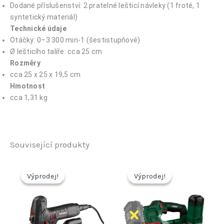
Dodané příslušenství: 2 pratelné lešticí návleky (1 froté, 1
syntetický materiál)
Technické údaje
Otáčky: 0–3 300 min-1 (šestistupňové)
Ø lešticího talíře: cca 25 cm
Rozměry
cca 25 x 25 x 19,5 cm
Hmotnost
cca 1,31 kg
Související produkty
Výprodej!
Výprodej!
Výprodej!
Výprodej!