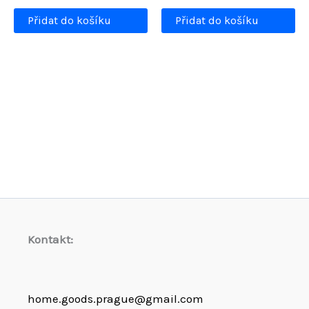
byla:
cena
1600,00 Kč.
je:
Přidat do košíku
Přidat do košíku
1449,90 Kč.
Kontakt:
home.goods.prague@gmail.com