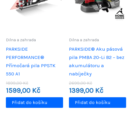
Dilna a zahrada
Dilna a zahrada
PARKSIDE
PARKSIDE® Aku pásová
PERFORMANCE®
pila PMBA 20-Li B2 – bez
Přímočará pila PPSTK
akumulátoru a
550 A1
nabíječky
Původní
Původní
1899,00
Kč
2699,00
Kč
cena
Aktuální
cena
Aktuální
1599,00
Kč
1399,00
Kč
byla:
cena
byla:
cena
1899,00 Kč.
je:
2699,00 Kč.
je:
Přidat do košíku
Přidat do košíku
1599,00 Kč.
1399,00 Kč.