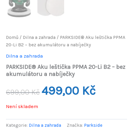
Domů
/
Dilna a zahrada
/ PARKSIDE® Aku leštička PPMA
20-Li B2 – bez akumulátoru a nabíječky
Dilna a zahrada
PARKSIDE® Aku leštička PPMA 20-Li B2 – bez
akumulátoru a nabíječky
Původní
Aktuální
499,00
Kč
699,00
Kč
cena
cena
Není skladem
byla:
je:
699,00 Kč.
499,00 Kč.
Kategorie:
Dilna a zahrada
Značka:
Parkside