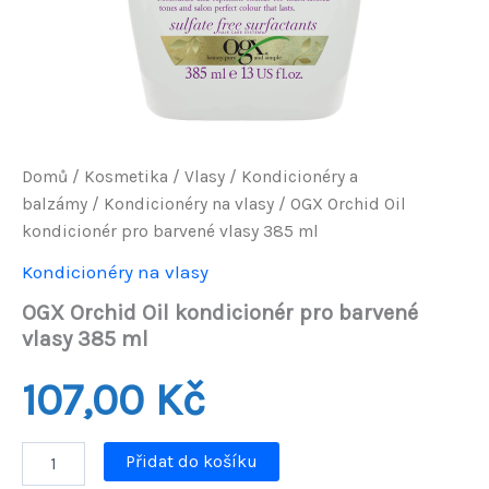
Domů
/
Kosmetika
/
Vlasy
/
Kondicionéry a
balzámy
/
Kondicionéry na vlasy
/ OGX Orchid Oil
kondicionér pro barvené vlasy 385 ml
Kondicionéry na vlasy
OGX Orchid Oil kondicionér pro barvené
vlasy 385 ml
107,00
Kč
OGX
Přidat do košíku
Orchid