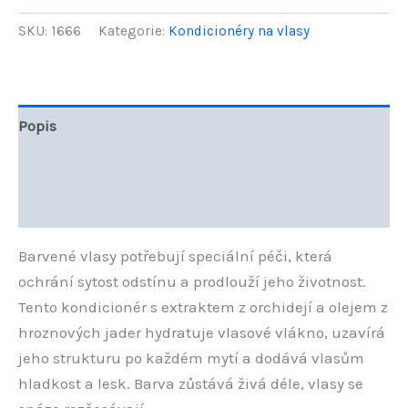
Oil
kondicionér
SKU:
1666
Kategorie:
Kondicionéry na vlasy
pro
barvené
vlasy
385
ml
Popis
množství
Další informace
Hodnocení (0)
Barvené vlasy potřebují speciální péči, která
ochrání sytost odstínu a prodlouží jeho životnost.
Tento kondicionér s extraktem z orchidejí a olejem z
hroznových jader hydratuje vlasové vlákno, uzavírá
jeho strukturu po každém mytí a dodává vlasům
hladkost a lesk. Barva zůstává živá déle, vlasy se