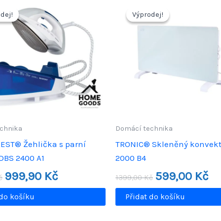
dej!
dej!
Výprodej!
Výprodej!
chnika
Domácí technika
EST® Žehlička s parní
TRONIC® Skleněný konvekt
SDBS 2400 A1
2000 B4
Původní
Aktuální
Původní
Akt
999,90
Kč
599,00
Kč
č
1399,00
Kč
cena
cena
cena
cen
byla:
je:
byla:
je:
 do košíku
Přidat do košíku
1699,00 Kč.
999,90 Kč.
1399,00 Kč.
599