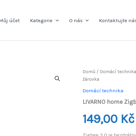
Můj účet
Kategorie
O nás
Kontaktujte ná
Domů
/
Domácí technik
žárovka
Domácí technika
LIVARNO home Zigb
149,00
Kč
Zigbee 3.0 je bezdrát