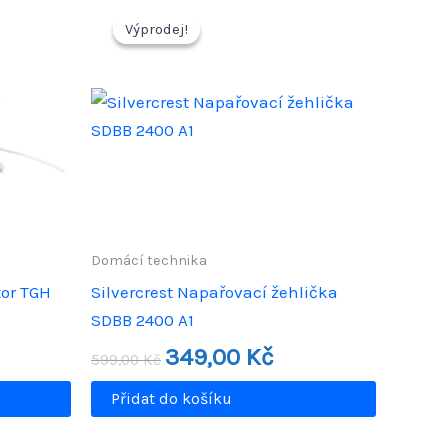
Výprodej!
Výprodej!
Domácí technika
or TGH
Silvercrest Napařovací žehlička
SDBB 2400 A1
uální
Původní
Aktuální
349,00
Kč
599,00
Kč
a
cena
cena
byla:
je:
Přidat do košíku
,00 Kč.
599,00 Kč.
349,00 Kč.