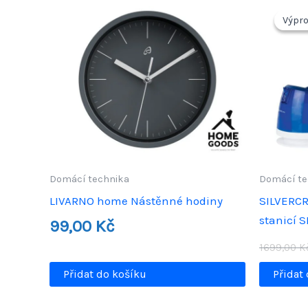
Výpro
Výpro
Domácí technika
Domácí te
LIVARNO home Nástěnné hodiny
SILVERCR
stanicí 
99,00
Kč
1699,00
K
Přidat do košíku
Přidat