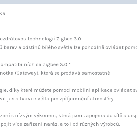
vka
ezdrátovou technologií Zigbee 3.0
nů barev a odstínů bílého světla lze pohodlně ovládat p
kompatibilních se Zigbee 3.0 *
dnotka (Gateway), která se prodává samostatně
ie, díky které můžete pomocí mobilní aplikace ovládat s
at jas a barvu světla pro zpříjemnění atmosféry.
zení s nízkým výkonem, která jsou zapojena do sítě a disp
ojit více zařízení naráz, a to i od různých výrobců.