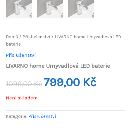
Domů
/
Příslušenství
/ LIVARNO home Umyvadlová LED
baterie
Příslušenství
LIVARNO home Umyvadlová LED baterie
Původní
Aktuální
799,00
Kč
1099,00
Kč
cena
cena
Není skladem
byla:
je:
1099,00 Kč.
799,00 Kč.
Kategorie:
Příslušenství