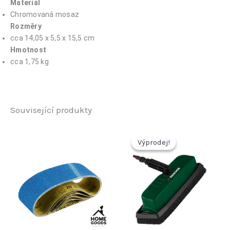
Materiál
Chromovaná mosaz
Rozměry
cca 14,05 x 5,5 x 15,5 cm
Hmotnost
cca 1,75 kg
Související produkty
Výprodej!
Výprodej!