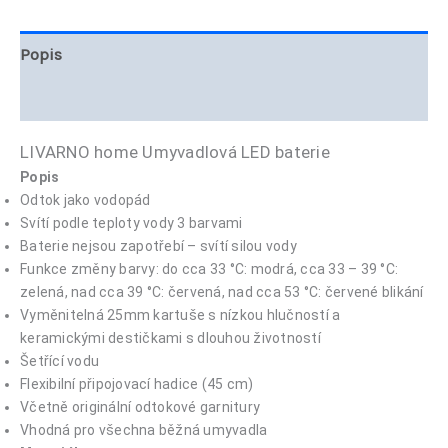
Popis
Hodnocení (0)
LIVARNO home Umyvadlová LED baterie
Popis
Odtok jako vodopád
Svítí podle teploty vody 3 barvami
Baterie nejsou zapotřebí – svítí silou vody
Funkce změny barvy: do cca 33 °C: modrá, cca 33 – 39 °C:
zelená, nad cca 39 °C: červená, nad cca 53 °C: červené blikání
Vyměnitelná 25mm kartuše s nízkou hlučností a
keramickými destičkami s dlouhou životností
Šetřící vodu
Flexibilní připojovací hadice (45 cm)
Včetně originální odtokové garnitury
Vhodná pro všechna běžná umyvadla