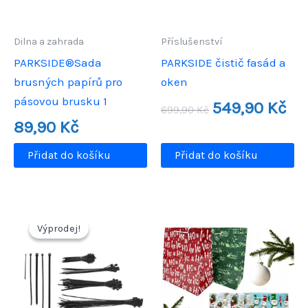
Dilna a zahrada
Příslušenství
PARKSIDE®Sada
PARKSIDE čistič fasád a
brusných papírů pro
oken
pásovou brusku 1
Původní
Aktu
549,90
Kč
699,90
Kč
cena
cen
89,90
Kč
byla:
je:
699,90 Kč.
549,
Přidat do košíku
Přidat do košíku
Výprodej!
Výprodej!