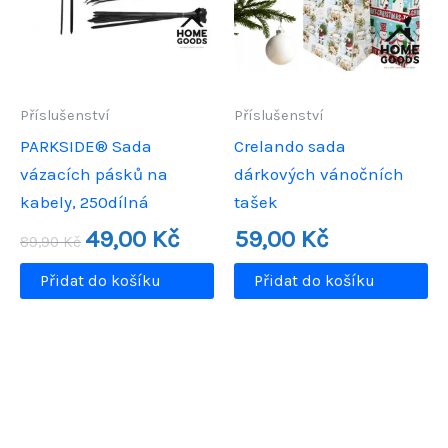
Příslušenství
Příslušenství
PARKSIDE® Sada
Crelando sada
vázacích pásků na
dárkových vánočních
kabely, 250dílná
tašek
Původní
Aktuální
49,00
Kč
59,00
Kč
89,90
Kč
cena
cena
byla:
je:
Přidat do košíku
Přidat do košíku
89,90 Kč.
49,00 Kč.