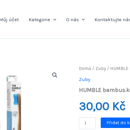
Můj účet
Kategorie
O nás
Kontaktujte ná
Domů
/
Zuby
/ HUMBLE 
Zuby
HUMBLE bambus.ka
30,00
Kč
HUMBLE
Přidat do 
bambus.kartáček