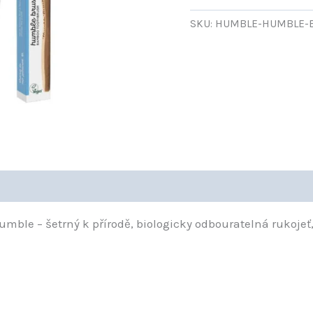
ADULT-
SOFT
SKU:
HUMBLE-HUMBLE-B
modrý
množství
ble – šetrný k přírodě, biologicky odbouratelná rukojeť