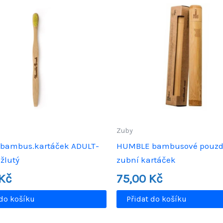
Zuby
bambus.kartáček ADULT-
HUMBLE bambusové pouzd
žlutý
zubní kartáček
Kč
75,00
Kč
 do košíku
Přidat do košíku