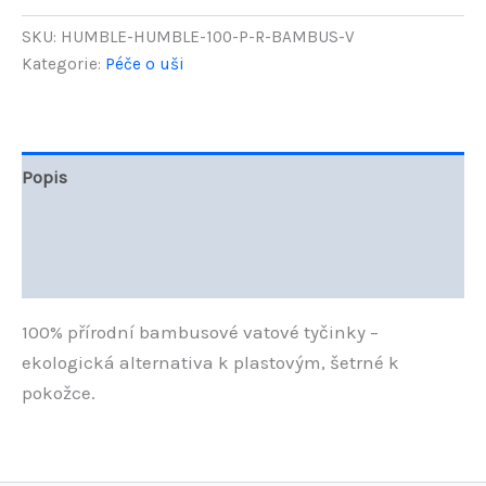
přír.bambus.vat.tyčinky
do
SKU:
HUMBLE-HUMBLE-100-P-R-BAMBUS-V
uší
Kategorie:
Péče o uši
100ks
-
bílá
množství
Popis
Další informace
Hodnocení (0)
100% přírodní bambusové vatové tyčinky –
ekologická alternativa k plastovým, šetrné k
pokožce.