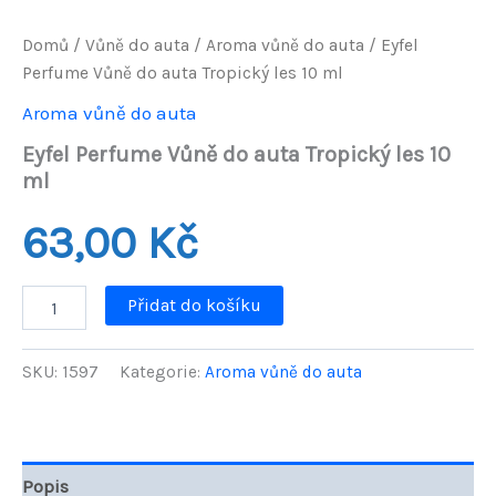
Domů
/
Vůně do auta
/
Aroma vůně do auta
/ Eyfel
Perfume Vůně do auta Tropický les 10 ml
Aroma vůně do auta
Eyfel Perfume Vůně do auta Tropický les 10
ml
63,00
Kč
Eyfel
Přidat do košíku
Perfume
Vůně
do
SKU:
1597
Kategorie:
Aroma vůně do auta
auta
Tropický
les
10
ml
Popis
množství