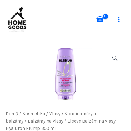
Přeskočit
na
obsah
Domů
/
Kosmetika
/
Vlasy
/
Kondicionéry a
balzámy
/
Balzámy na vlasy
/ Elseve Balzám na vlasy
Hyaluron Plump 300 ml