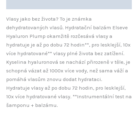
Hodnocení (0)
Vlasy jako bez života? To je známka
dehydratovaných vlasů. Hydratační balzám Elseve
Hyaluron Plump okamžitě rozčesává vlasy a
hydratuje je až po dobu 72 hodin**, pro lesklejší, 10x
více hydratované** vlasy plné života bez zatížení.
Kyselina hyaluronová se nachází přirozeně v těle, je
schopná vázat až 1000x více vody, než sama váží a
pomáhá vlasům znovu dodat hydrataci.
Hydratuje vlasy až po dobu 72 hodin, pro lesklejší,
10x více hydratované vlasy. **Instrumentální test na
šamponu + balzámu.