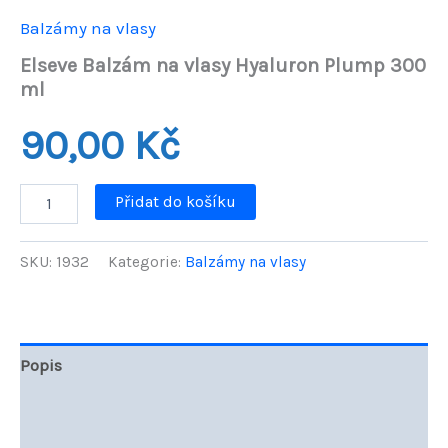
Balzámy na vlasy
Elseve Balzám na vlasy Hyaluron Plump 300
ml
90,00
Kč
Elseve
Přidat do košíku
Balzám
na
vlasy
SKU:
1932
Kategorie:
Balzámy na vlasy
Hyaluron
Plump
300
ml
množství
Popis
Další informace