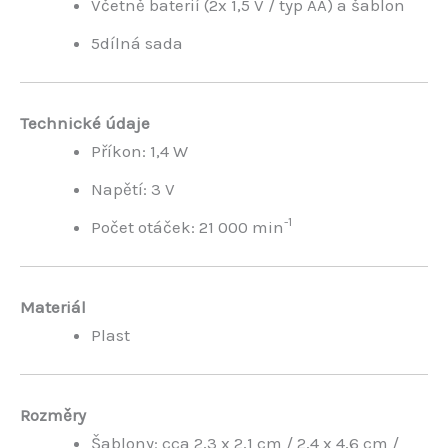
Včetně baterií (2x 1,5 V / typ AA) a šablon
5dílná sada
Technické údaje
Příkon: 1,4 W
Napětí: 3 V
-1
Počet otáček: 21 000 min
Materiál
Plast
Rozměry
Šablony: cca 2,3 x 2,1 cm / 2,4 x 4,6 cm /