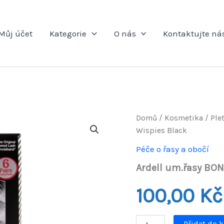
Můj účet
Kategorie
O nás
Kontaktujte ná
Domů
/
Kosmetika
/
Ple
Wispies Black
Péče o řasy a obočí
Ardell um.řasy BON
100,00
Kč
Ardell
Přidat do 