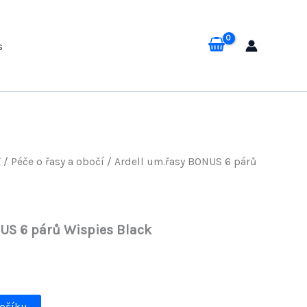
s
ť
/
Péče o řasy a obočí
/ Ardell um.řasy BONUS 6 párů
US 6 párů Wispies Black
košíku