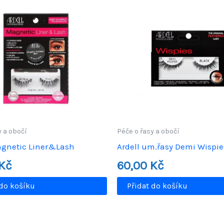
y a obočí
Péče o řasy a obočí
agnetic Liner&Lash
Ardell um.řasy Demi Wispie
Kč
60,00
Kč
 do košíku
Přidat do košíku