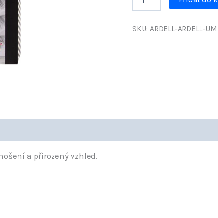
um.řasy
BONUS
6
SKU:
ARDELL-ARDELL-UM
párů
Wispies
Black
množství
nošení a přirozený vzhled.