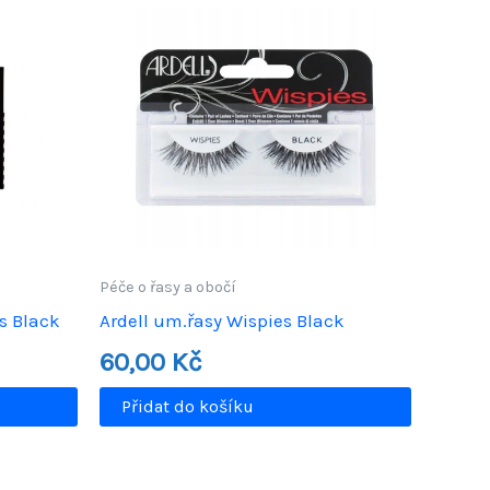
Péče o řasy a obočí
s Black
Ardell um.řasy Wispies Black
60,00
Kč
Přidat do košíku