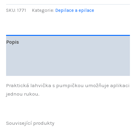
voda
před
SKU:
1771
Kategorie:
Depilace a epilace
depilací
voskem
250
ml
množství
Popis
Další informace
Hodnocení (0)
Praktická lahvička s pumpičkou umožňuje aplikaci
jednou rukou.
Související produkty