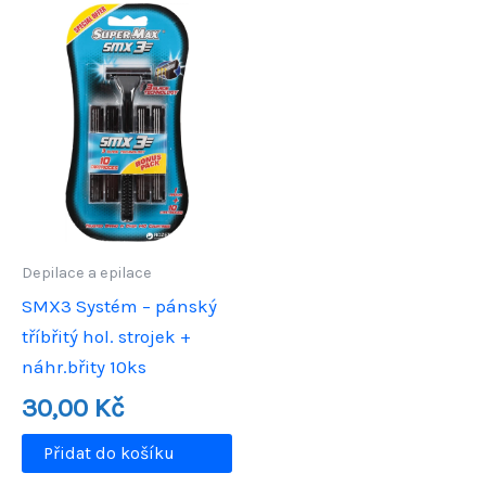
Depilace a epilace
SMX3 Systém – pánský
tříbřitý hol. strojek +
náhr.břity 10ks
30,00
Kč
Přidat do košíku