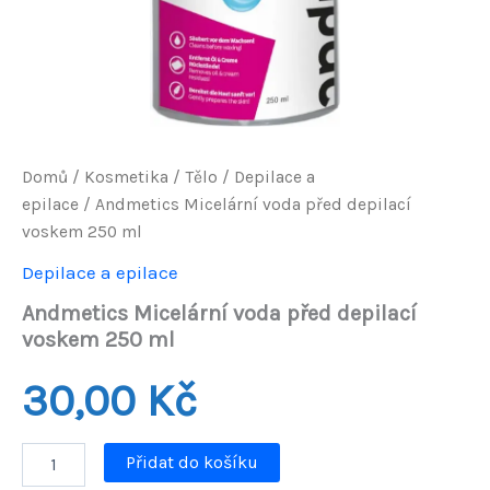
Domů
/
Kosmetika
/
Tělo
/
Depilace a
epilace
/ Andmetics Micelární voda před depilací
voskem 250 ml
Depilace a epilace
Andmetics Micelární voda před depilací
voskem 250 ml
30,00
Kč
Andmetics
Přidat do košíku
Micelární