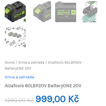
Domů
/
Dilna a zahrada
/ AlzaTools 60LBP20V
BatteryONE 20V
Dilna a zahrada
AlzaTools 60LBP20V BatteryONE 20V
Původní
Aktuální
999,00
Kč
1590,00
Kč
cena
cena