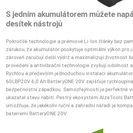
S jedním akumulátorem můžete napáj
desítek nástrojů
Pokročilé technologie a prémiové Li-Ion články bez pa
zárukou, že akumulátor poskytuje optimální výkon pro j
zároveň zaručují delší výdrž a maximalizují životnost b
provedení a antivibrační technologie zvyšují odolnost a
Rychlou a především jednoduchou instalaci akumuláto
60LBP20V 6,0 Ah BatteryONE 20V zajišťuje rychloupín
bezpečnostní západkou. Samozřejmostí je perfektně vid
ukazatel stavu nabití. Pestrý ekosystém AlzaTools Ba
umožňuje, že jakékoliv ruční a zahradní nářadí je kompa
bateriemi BatteryONE 20V.