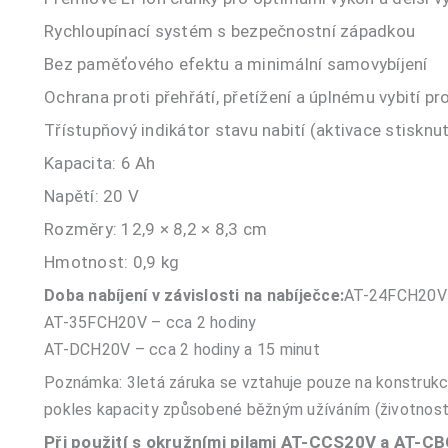
Rychloupínací systém s bezpečnostní západkou
Bez paměťového efektu a minimální samovybíjení
Ochrana proti přehřátí, přetížení a úplnému vybití p
Třístupňový indikátor stavu nabití (aktivace stisknut
Kapacita: 6 Ah
Napětí: 20 V
Rozměry: 12,9 × 8,2 × 8,3 cm
Hmotnost: 0,9 kg
Doba nabíjení v závislosti na nabíječce:
AT-24FCH20V 
AT-35FCH20V – cca 2 hodiny
AT-DCH20V – cca 2 hodiny a 15 minut
Poznámka: 3letá záruka se vztahuje pouze na konstrukci 
pokles kapacity způsobené běžným užíváním (životnost
Při použití s okružními pilami AT-CCS20V a AT-C