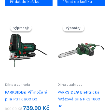
Přidat do košíku
Přidat do košíku
1449,90 Kč.
Výprodej!
Výprodej!
Výprodej!
Výprodej!
Dilna a zahrada
Dilna a zahrada
PARKSIDE® Přímočará
PARKSIDE® Elektrická
pila PSTK 800 D3
řetězová pila PKS 1600
B2
Původní
Aktuální
739,90
Kč
900,00
Kč