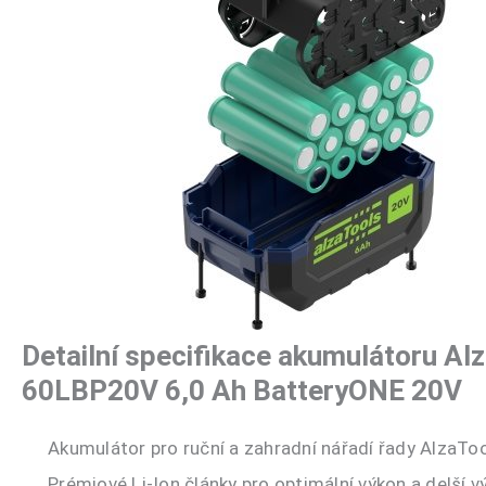
Detailní specifikace akumulátoru Al
60LBP20V 6,0 Ah BatteryONE 20V
Akumulátor pro ruční a zahradní nářadí řady AlzaT
Prémiové Li-Ion články pro optimální výkon a delší v