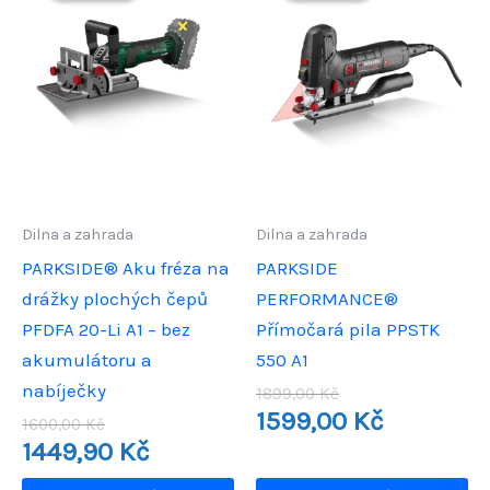
Dilna a zahrada
Dilna a zahrada
PARKSIDE® Aku fréza na
PARKSIDE
drážky plochých čepů
PERFORMANCE®
PFDFA 20-Li A1 – bez
Přímočará pila PPSTK
akumulátoru a
550 A1
nabíječky
Původní
1899,00
Kč
cena
Aktuální
1599,00
Kč
Původní
1600,00
Kč
byla:
cena
cena
Aktuální
1449,90
Kč
1899,00 Kč.
je:
byla:
cena
1599,00 Kč.
1600,00 Kč.
je: