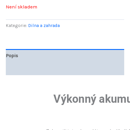
Není skladem
byla:
je:
1590,00 Kč.
999,00 Kč
Kategorie:
Dilna a zahrada
Popis
Hodnocení (0)
Výkonný akumul