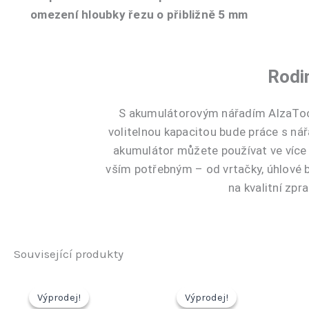
omezení hloubky řezu o přibližně 5 mm
Rodi
S akumulátorovým nářadím AlzaTool
volitelnou kapacitou bude práce s ná
akumulátor můžete používat ve více p
vším potřebným – od vrtačky, úhlové b
na kvalitní zpr
Související produkty
Výprodej!
Výprodej!
Výprodej!
Výprodej!