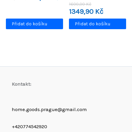
cena
cena
Původní
1600,00
Kč
byla:
je:
cena
Aktuální
1349,90
Kč
900,00 Kč.
739,90 Kč.
byla:
cena
1600,00 Kč.
je:
Přidat do košíku
Přidat do košíku
1349,90 Kč.
Kontakt:
home.goods.prague@gmail.com
+420774542920