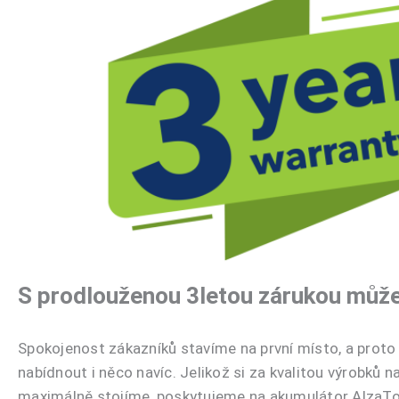
S prodlouženou 3letou zárukou můžet
Spokojenost zákazníků stavíme na první místo, a pro
nabídnout i něco navíc. Jelikož si za kvalitou výrobků 
maximálně stojíme, poskytujeme na akumulátor AlzaT