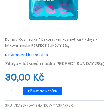
Domů
/
Kosmetika
/
Dekorativní kosmetika
/ 7days –
látková maska PERFECT SUNDAY 28g
Dekorativní kosmetika
7days – látková maska PERFECT SUNDAY 28g
30,00
Kč
7days
Přidat do košíku
-
látková
maska
SKU:
7DAYS-7DAYS-L-TKOV-MASKA-PER
PERFECT