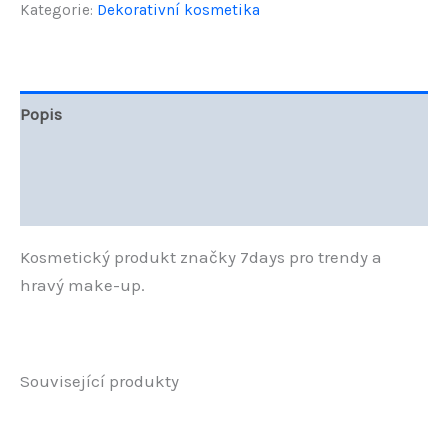
Kategorie:
Dekorativní kosmetika
SUNDAY
28g
množství
Popis
Další informace
Hodnocení (0)
Kosmetický produkt značky 7days pro trendy a
hravý make-up.
Související produkty