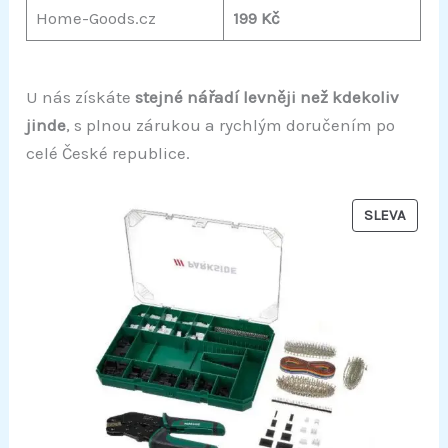
Home-Goods.cz
199 Kč
U nás získáte
stejné nářadí levněji než kdekoliv
jinde
, s plnou zárukou a rychlým doručením po
celé České republice.
P
SLEVA
R
O
D
U
K
T
Z
A
A