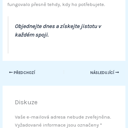
í
fungovalo přesně tehdy, kdy ho potřebujete.
m
P
C
Objednejte dnes a získejte jistotu v
Z
F
každém spoji.
2
0
1
2
B
1
m
PŘEDCHOZÍ
NÁSLEDUJÍCÍ
n
o
ž
s
t
Diskuze
v
í
Vaše e-mailová adresa nebude zveřejněna.
Vyžadované informace jsou označeny
*