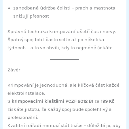
b
a
a
zanedbaná údržba čelistí – prach a mastnota
y
j
c
snižují přesnost
l
e
í
k
a
:
l
Správná technika krimpování ušetří čas i nervy.
:
1
e
Špatný spoj totiž často selže až po několika
š
4
9
t
týdnech – a to ve chvíli, kdy to nejméně čekáte.
9
9
ě
9
,
s
p
,
0
ř
Závěr
9
0
í
s
0
Krimpování je jednoduchá, ale klíčová část každé
l
K
u
elektroinstalace.
K
č
š
S
krimpovacími kleštěmi PCZF 2012 B1
za
199 Kč
e
č
.
získáte jistotu, že každý spoj bude spolehlivý a
n
.
s
profesionální.
t
Kvalitní nářadí nemusí stát tisíce – důležité je, aby
v