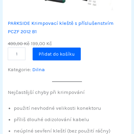
K
Č
N
PARKSIDE Krimpovací kleště s příslušenstvím
Í
C
PCZF 2012 B1
E
P
A
499,90
Kč
199,00
Kč
N
P
ů
k
U
Přidat do košíku
A
v
t
R
o
u
K
Kategorie:
Dilna
S
d
á
I
n
l
D
Nejčastější chyby při krimpování
E
í
n
K
c
í
r
použití nevhodné velikosti konektoru
e
c
i
m
n
e
příliš dlouhé odizolování kabelu
p
a
n
o
neúplné sevření kleští (bez použití ráčny)
v