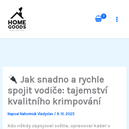
Přeskočit
na
obsah
Jak snadno a rychle
spojit vodiče: tajemství
kvalitního krimpování
Napsal
Nahorniuk Vladyslav
/
9. 10. 2025
Kdo někdy zapojoval světla, opravoval kabel v