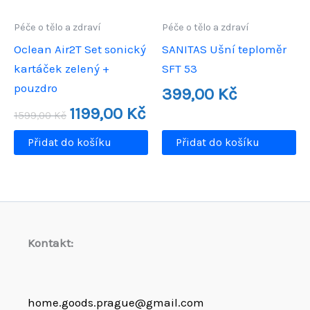
Péče o tělo a zdraví
Péče o tělo a zdraví
Oclean Air2T Set sonický
SANITAS Ušní teploměr
kartáček zelený +
SFT 53
pouzdro
399,00
Kč
Původní
Aktuální
1199,00
Kč
1599,00
Kč
cena
cena
byla:
je:
Přidat do košíku
Přidat do košíku
1599,00 Kč.
1199,00 Kč.
Kontakt:
home.goods.prague@gmail.com