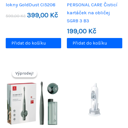
lokny GoldDust CI5208
PERSONAL CARE Čisticí
kartáček na obličej
Původní
Aktuální
399,00
Kč
599,00
Kč
cena
cena
SGRB 3 B3
byla:
je:
599,00 Kč.
399,00 Kč.
199,00
Kč
Přidat do košíku
Přidat do košíku
Výprodej!
Výprodej!