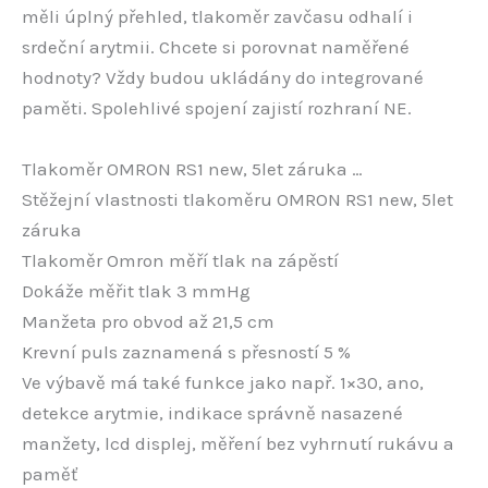
měli úplný přehled, tlakoměr zavčasu odhalí i
srdeční arytmii. Chcete si porovnat naměřené
hodnoty? Vždy budou ukládány do integrované
paměti. Spolehlivé spojení zajistí rozhraní NE.
Tlakoměr OMRON RS1 new, 5let záruka …
Stěžejní vlastnosti tlakoměru OMRON RS1 new, 5let
záruka
Tlakoměr Omron měří tlak na zápěstí
Dokáže měřit tlak 3 mmHg
Manžeta pro obvod až 21,5 cm
Krevní puls zaznamená s přesností 5 %
Ve výbavě má také funkce jako např. 1×30, ano,
detekce arytmie, indikace správně nasazené
manžety, lcd displej, měření bez vyhrnutí rukávu a
paměť