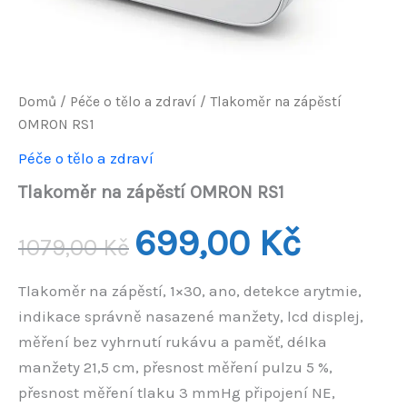
Domů
/
Péče o tělo a zdraví
/ Tlakoměr na zápěstí
OMRON RS1
Péče o tělo a zdraví
Tlakoměr na zápěstí OMRON RS1
Původní
Aktuální
699,00
Kč
1079,00
Kč
cena
cena
Tlakoměr na zápěstí, 1×30, ano, detekce arytmie,
byla:
je:
indikace správně nasazené manžety, lcd displej,
1079,00 Kč.
699,00 Kč
měření bez vyhrnutí rukávu a paměť, délka
manžety 21,5 cm, přesnost měření pulzu 5 %,
přesnost měření tlaku 3 mmHg připojení NE,