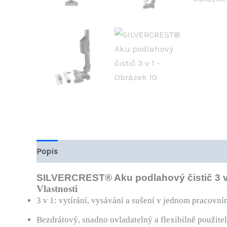
Popis
Hodnocení (0)
SILVERCREST® Aku podlahový čistič 3 v
Vlastnosti
3 v 1: vytírání, vysávání a sušení v jednom pracovn
Bezdrátový, snadno ovladatelný a flexibilně použite