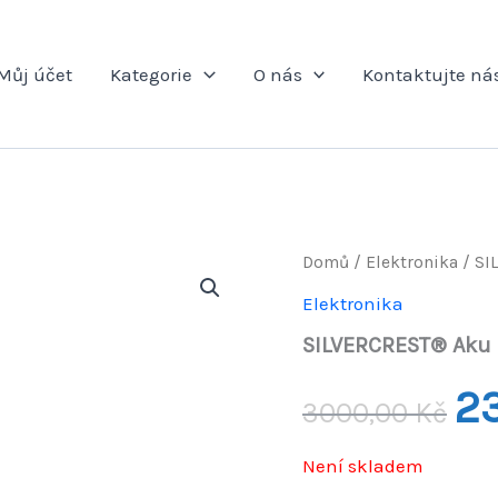
Můj účet
Kategorie
O nás
Kontaktujte ná
Domů
/
Elektronika
/ SI
Elektronika
SILVERCREST® Aku p
Pův
2
3000,00
Kč
ce
Není skladem
byl