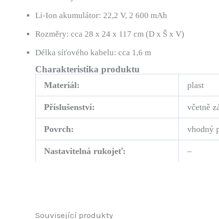
Li-Ion akumulátor: 22,2 V, 2 600 mAh
Rozměry: cca 28 x 24 x 117 cm (D x Š x V)
Délka síťového kabelu: cca 1,6 m
Charakteristika produktu
Materiál:
plast
Příslušenství:
včetně z
Povrch:
vhodný p
Nastavitelná rukojeť:
–
Související produkty