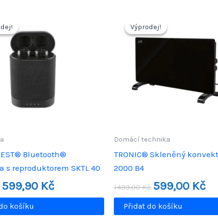
dej!
dej!
Výprodej!
Výprodej!
ka
Domácí technika
REST® Bluetooth®
TRONIC® Skleněný konvekt
a s reproduktorem SKTL 40
2000 B4
Původní
Aktuální
Původní
Akt
599,90
Kč
599,00
Kč
1499,00
Kč
cena
cena
cena
cen
byla:
je:
byla:
je:
 do košíku
Přidat do košíku
900,00 Kč.
599,90 Kč.
1499,00 Kč.
599