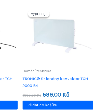
Výprodej!
Výprodej!
Domácí technika
or TGH
TRONIC® Skleněný konvektor TGH
2000 B4
uální
Původní
Aktuální
599,00
Kč
1399,00
Kč
a
cena
cena
byla:
je:
Přidat do košíku
,00 Kč.
1399,00 Kč.
599,00 Kč.