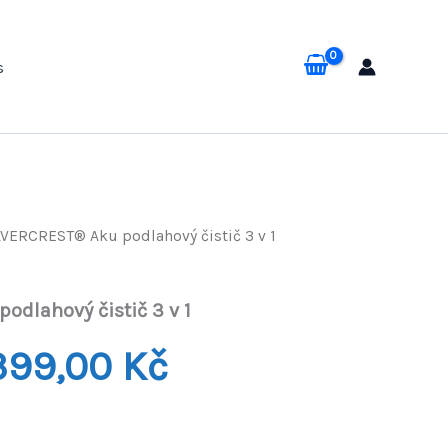
s
LVERCREST® Aku podlahový čistič 3 v 1
odlahový čistič 3 v 1
odní
Aktuální
399,00
Kč
na
cena
a:
je: