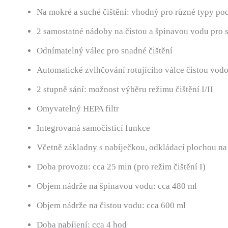
Na mokré a suché čištění: vhodný pro různé typy pod
2 samostatné nádoby na čistou a špinavou vodu pro s
Odnímatelný válec pro snadné čištění
Automatické zvlhčování rotujícího válce čistou vodo
2 stupně sání: možnost výběru režimu čištění I/II
Omyvatelný HEPA filtr
Integrovaná samočisticí funkce
Včetně základny s nabíječkou, odkládací plochou na
Doba provozu: cca 25 min (pro režim čištění I)
Objem nádrže na špinavou vodu: cca 480 ml
Objem nádrže na čistou vodu: cca 600 ml
Doba nabíjení: cca 4 hod