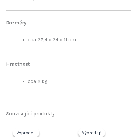
Rozměry
cca 35,4 x 34 x 11 cm
Hmotnost
cca 2 kg
Související produkty
Výprodej!
Výprodej!
Výprodej!
Výprodej!