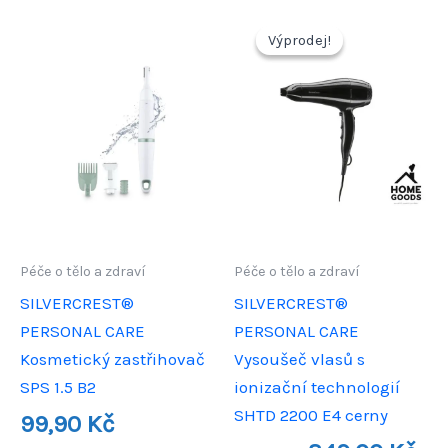
Výprodej!
Výprodej!
Péče o tělo a zdraví
Péče o tělo a zdraví
SILVERCREST®
SILVERCREST®
PERSONAL CARE
PERSONAL CARE
Kosmetický zastřihovač
Vysoušeč vlasů s
SPS 1.5 B2
ionizační technologií
SHTD 2200 E4 cerny
99,90
Kč
Původní
Aktu