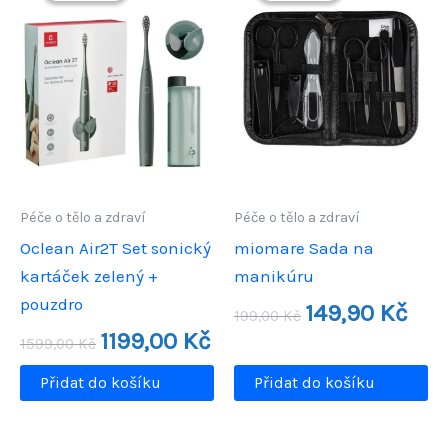
Péče o tělo a zdraví
Péče o tělo a zdraví
Oclean Air2T Set sonický
miomare Sada na
kartáček zelený +
manikúru
pouzdro
Původní
Aktuá
149,90
Kč
199,00
Kč
cena
cena
Původní
Aktuální
1199,00
Kč
1599,00
Kč
byla:
je:
cena
cena
199,00 Kč.
149,9
byla:
je:
Přidat do košíku
Přidat do košíku
1599,00 Kč.
1199,00 Kč.