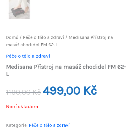
Domů
/
Péče o tělo a zdraví
/ Medisana Přístroj na
masáž chodidel FM 62-L
Péče o tělo a zdraví
Medisana Přístroj na masáž chodidel FM 62-
L
Původní
Aktuální
499,00
Kč
1199,00
Kč
cena
cena
Není skladem
byla:
je:
1199,00 Kč.
499,00 Kč.
Kategorie:
Péče o tělo a zdraví