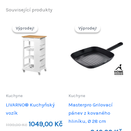
Související produkty
Výprodej!
Výprodej!
Výprodej!
Výprodej!
Kuchyne
Kuchyne
LIVARNO® Kuchyňský
Masterpro Grilovací
vozík
pánev z kovaného
hliníku, Ø 28 cm
Původní
Aktuální
1049,00
Kč
1199,00
Kč
cena
cena
Původní
Aktu