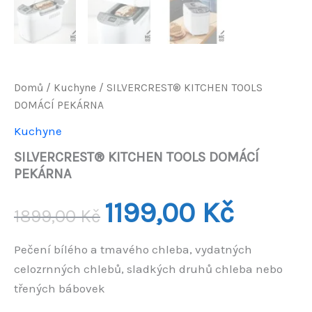
Domů
/
Kuchyne
/ SILVERCREST® KITCHEN TOOLS
DOMÁCÍ PEKÁRNA
Kuchyne
SILVERCREST® KITCHEN TOOLS DOMÁCÍ
PEKÁRNA
Původní
Aktuální
1199,00
Kč
1899,00
Kč
cena
cena
Pečení bílého a tmavého chleba, vydatných
byla:
je:
celozrnných chlebů, sladkých druhů chleba nebo
1899,00 Kč.
1199,00 Kč
třených bábovek