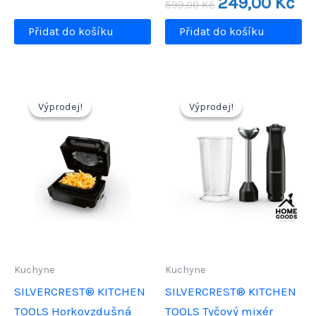
249,00
Kč
byla:
je:
599,00
Kč
cena
cen
1199,00 Kč.
1049,00 Kč.
byla:
je:
Přidat do košíku
Přidat do košíku
599,00 Kč.
249,
Výprodej!
Výprodej!
Výprodej!
Výprodej!
Kuchyne
Kuchyne
SILVERCREST® KITCHEN
SILVERCREST® KITCHEN
TOOLS Horkovzdušná
TOOLS Tyčový mixér