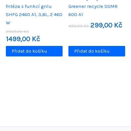
fritéza s funkcí grilu
Greener recycle SSMR
SHFG 2460 A1, 3,8L, 2 460
600 A1
W
Původní
Aktu
299,00
Kč
499,00
Kč
cena
cen
Původní
2999,00
Kč
byla:
je:
cena
Aktuální
1499,00
Kč
499,00 Kč.
299,
byla:
cena
2999,00 Kč.
je:
Přidat do košíku
Přidat do košíku
1499,00 Kč.