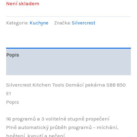
Není skladem
Kategorie:
Kuchyne
Značka:
Silvercrest
Popis
Hodnocení (0)
Silvercrest Kitchen Tools Domácí pekárna SBB 850
E1
Popis
16 programů a 3 volitelné stupně propečení
Plně automatický průběh programů – míchání,
hnětení, kynutí a pečení