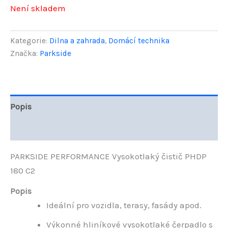
Není skladem
byla:
je:
7499,00 Kč.
4999,00
Kategorie:
Dilna a zahrada
,
Domácí technika
Značka:
Parkside
Popis
Hodnocení (0)
PARKSIDE PERFORMANCE Vysokotlaký čistič PHDP
180 C2
Popis
Ideální pro vozidla, terasy, fasády apod.
Výkonné hliníkové vysokotlaké čerpadlo s