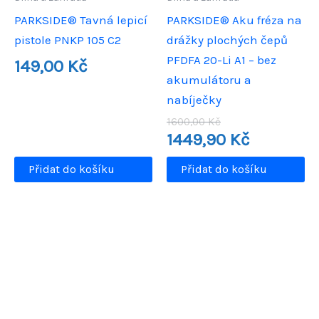
PARKSIDE® Tavná lepicí
PARKSIDE® Aku fréza na
pistole PNKP 105 C2
drážky plochých čepů
PFDFA 20-Li A1 – bez
149,00
Kč
akumulátoru a
nabíječky
Původní
1600,00
Kč
cena
Aktuální
1449,90
Kč
byla:
cena
1600,00 Kč.
je:
Přidat do košíku
Přidat do košíku
1449,90 Kč.