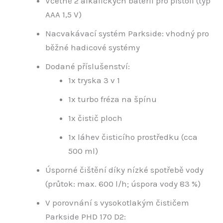
Včetně 2 alkalických baterií pro pistoli (typ
AAA 1,5 V)
Nacvakávací systém Parkside: vhodný pro
běžné hadicové systémy
Dodané příslušenství:
1x tryska 3 v 1
1x turbo fréza na špínu
1x čistič ploch
1x láhev čisticího prostředku (cca
500 ml)
Úsporné čištění díky nízké spotřebě vody
(průtok: max. 600 l/h; úspora vody 83 %)
V porovnání s vysokotlakým čističem
Parkside PHD 170 D2: