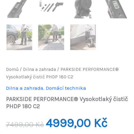
Domů
/
Dilna a zahrada
/ PARKSIDE PERFORMANCE®
Vysokotlaký čistič PHDP 180 C2
Dilna a zahrada
,
Domácí technika
PARKSIDE PERFORMANCE® Vysokotlaký čistič
PHDP 180 C2
Původní
Aktuáln
4999,00
Kč
7499,00
Kč
cena
cena