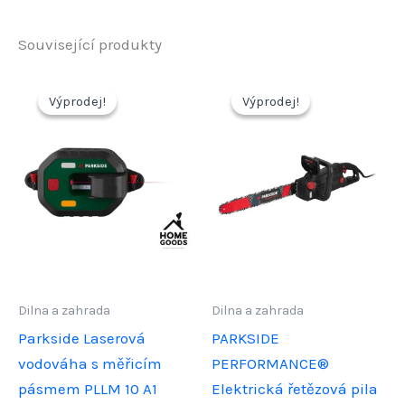
Související produkty
Výprodej!
Výprodej!
Výprodej!
Výprodej!
Dilna a zahrada
Dilna a zahrada
Parkside Laserová
PARKSIDE
vodováha s měřicím
PERFORMANCE®
pásmem PLLM 10 A1
Elektrická řetězová pila