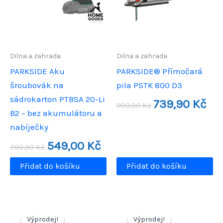
Dilna a zahrada
Dilna a zahrada
PARKSIDE Aku
PARKSIDE® Přímočará
šroubovák na
pila PSTK 800 D3
sádrokarton PTBSA 20-Li
Původní
Aktu
739,90
Kč
900,00
Kč
cena
cena
B2 – bez akumulátoru a
byla:
je:
nabíječky
900,00 Kč.
739,
Původní
Aktuální
549,00
Kč
799,90
Kč
cena
cena
byla:
je:
Přidat do košíku
Přidat do košíku
799,90 Kč.
549,00 Kč.
Výprodej!
Výprodej!
Výprodej!
Výprodej!