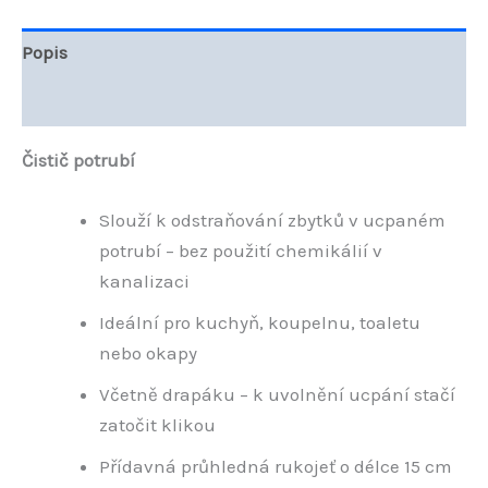
Popis
Hodnocení (0)
Čistič potrubí
Slouží k odstraňování zbytků v ucpaném
potrubí – bez použití chemikálií v
kanalizaci
Ideální pro kuchyň, koupelnu, toaletu
nebo okapy
Včetně drapáku – k uvolnění ucpání stačí
zatočit klikou
Přídavná průhledná rukojeť o délce 15 cm