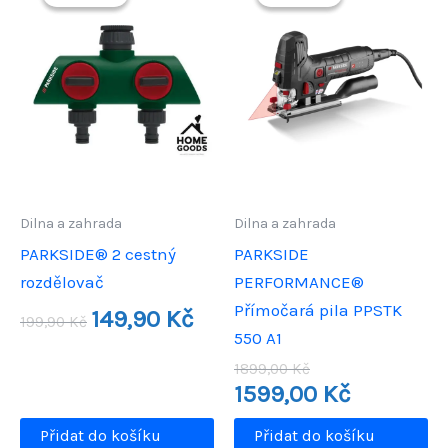
Dilna a zahrada
Dilna a zahrada
PARKSIDE® 2 cestný
PARKSIDE
rozdělovač
PERFORMANCE®
Přímočará pila PPSTK
Původní
Aktuální
149,90
Kč
199,90
Kč
cena
cena
550 A1
byla:
je:
Původní
199,90 Kč.
149,90 Kč.
1899,00
Kč
cena
Aktuální
1599,00
Kč
byla:
cena
1899,00 Kč.
je:
Přidat do košíku
Přidat do košíku
1599,00 Kč.