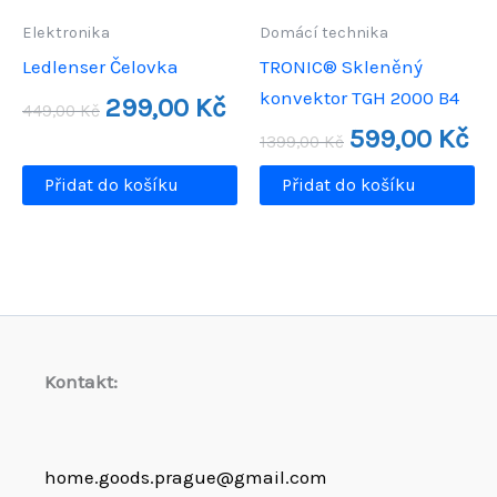
Elektronika
Domácí technika
Ledlenser Čelovka
TRONIC® Skleněný
konvektor TGH 2000 B4
Původní
Aktuální
299,00
Kč
449,00
Kč
cena
cena
Původní
Akt
599,00
Kč
byla:
je:
1399,00
Kč
cena
cen
449,00 Kč.
299,00 Kč.
byla:
je:
Přidat do košíku
Přidat do košíku
1399,00 Kč.
599
Kontakt:
home.goods.prague@gmail.com