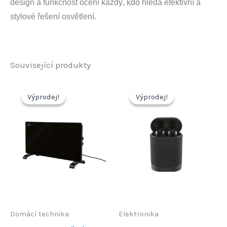
design a funkčnost ocení každý, kdo hledá efektivní a
stylové řešení osvětlení.
Související produkty
Výprodej!
Výprodej!
Výprodej!
Výprodej!
Domácí technika
Elektronika