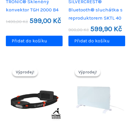
TRONIC® Skleněný
SILVERCREST®
konvektor TGH 2000 B4
Bluetooth® sluchátka s
reproduktorem SKTL 40
Původní
Aktuální
599,00
Kč
1499,00
Kč
cena
cena
Původní
Aktu
599,90
Kč
byla:
je:
900,00
Kč
cena
cen
1499,00 Kč.
599,00 Kč.
byla:
je:
Přidat do košíku
Přidat do košíku
900,00 Kč.
599,
Výprodej!
Výprodej!
Výprodej!
Výprodej!