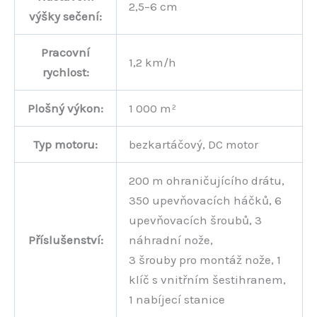
2,5–6 cm
výšky sečení:
Pracovní
1,2 km/h
rychlost:
Plošný výkon:
1 000 m²
Typ motoru:
bezkartáčový, DC motor
200 m ohraničujícího drátu,
350 upevňovacích háčků, 6
upevňovacích šroubů, 3
Příslušenství:
náhradní nože,
3 šrouby pro montáž nože, 1
klíč s vnitřním šestihranem,
1 nabíjecí stanice