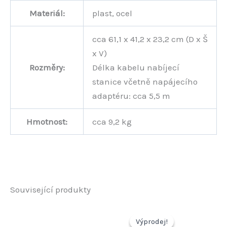
Materiál:
plast, ocel
cca 61,1 x 41,2 x 23,2 cm (D x Š
x V)
Rozměry:
Délka kabelu nabíjecí
stanice včetně napájecího
adaptéru: cca 5,5 m
Hmotnost:
cca 9,2 kg
Související produkty
Výprodej!
Výprodej!