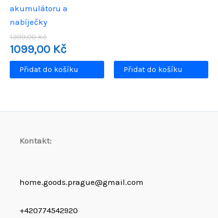
byla:
je:
akumulátoru a
249,00 Kč.
199,0
nabíječky
Původní
1399,00
Kč
cena
Aktuální
1099,00
Kč
byla:
cena
1399,00 Kč.
je:
Přidat do košíku
Přidat do košíku
1099,00 Kč.
Kontakt:
home.goods.prague@gmail.com
+420774542920