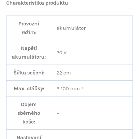
Charakteristika produktu
Provozní
akumulátor
režim:
Napětí
20 V
akumulátoru:
Šířka sečení:
22 cm
Max. otáčky:
3 100 min⁻¹
Objem
sběrného
–
koše:
Nastavení