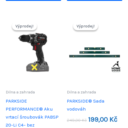
Výprodej!
Výprodej!
Výprodej!
Výprodej!
Dilna a zahrada
Dilna a zahrada
PARKSIDE
PARKSIDE® Sada
PERFORMANCE® Aku
vodováh
vrtací šroubovák PABSP
Původní
Aktu
199,00
Kč
249,00
Kč
cena
cena
20-Li C4– bez