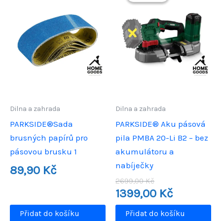
Dilna a zahrada
Dilna a zahrada
PARKSIDE®Sada
PARKSIDE® Aku pásová
brusných papírů pro
pila PMBA 20-Li B2 – bez
pásovou brusku 1
akumulátoru a
nabíječky
89,90
Kč
Původní
2699,00
Kč
cena
Aktuální
1399,00
Kč
byla:
cena
2699,00 Kč.
je:
Přidat do košíku
Přidat do košíku
1399,00 Kč.