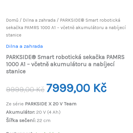
Domů
/
Dilna a zahrada
/ PARKSIDE® Smart robotická
sekačka PAMRS 1000 A1 – včetně akumulátoru a nabíjecí
stanice
Dilna a zahrada
PARKSIDE® Smart robotická sekačka PAMRS
1000 A1 – včetně akumulátoru a nabíjecí
stanice
Původní
Aktuáln
7999,00
Kč
9999,00
Kč
cena
cena
Ze série
PARKSIDE X 20 V Team
byla:
je:
Akumulátor:
20 V (4 Ah)
9999,00 Kč.
7999,00
Šířka sečení:
22 cm