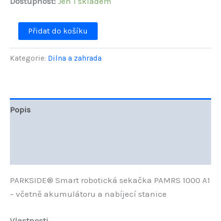
Dostupnost:
Jen 1 skladem
PARKSIDE®
Přidat do košíku
Smart
robotická
sekačka
Kategorie:
Dilna a zahrada
PAMRS
1000
A1
–
včetně
Popis
akumulátoru
a
Další informace
nabíjecí
stanice
Hodnocení (0)
množství
PARKSIDE® Smart robotická sekačka PAMRS 1000 A1
– včetně akumulátoru a nabíjecí stanice
Vlastnosti